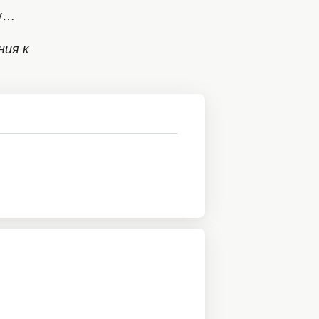
ду…
ния к