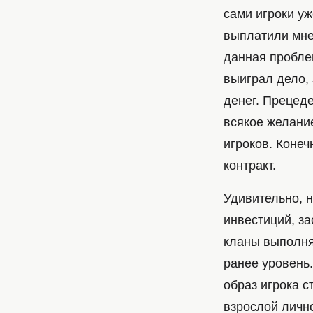
сами игроки уж
выплатили мне 
данная проблем
выиграл дело,
денег. Прецед
всякое желани
игроков. Конеч
контракт.
Удивительно, 
инвестиций, за
кланы выполня
ранее уровень
образ игрока с
взрослой лично