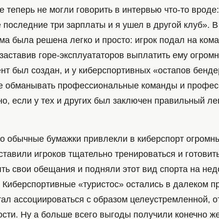
е теперь не могли говорить в интервью что-то вроде:
последние три зарплаты и я ушел в другой клуб». В
а была решена легко и просто: игрок подал на кома
 заставив горе-эксплуататоров выплатить ему огром
ент был создан, и у киберспортивных «остапов бенд
е обманывать профессиональные команды и профе
но, если у тех и других был заключен правильный л
но обычные бумажки привлекли в киберспорт огромн
ставили игроков тщательно тренироваться и готовит
ть свои обещания и подняли этот вид спорта на не
. Киберспортивные «туристос» остались в далеком п
тал ассоциироваться с образом целеустремленной, о
сти. Ну а больше всего выгоды получили конечно же 