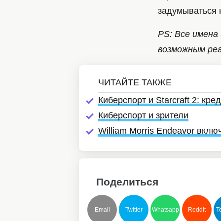
задумываться 
PS: Все имена
возможным ре
Киберспорт и Starcraft 2: кре
Киберспорт и зрители
William Morris Endeavor вклю
Поделиться
Email
Twitter
Whatsapp
Reddit
T