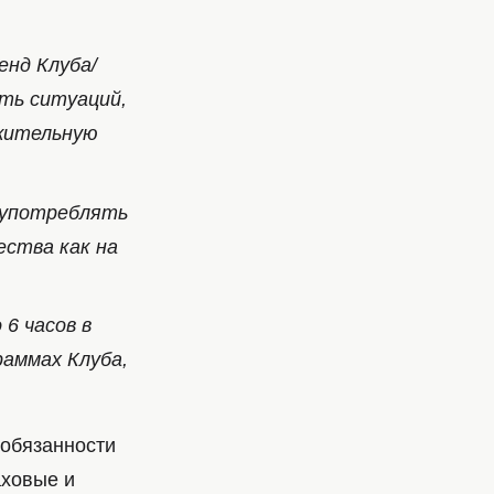
енд Клуба/
ать ситуаций,
ожительную
 употреблять
ества как на
 6 часов в
раммах Клуба,
 обязанности
аховые и