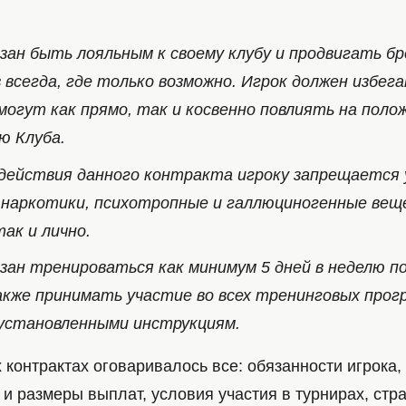
зан быть лояльным к своему клубу и продвигать бр
 всегда, где только возможно. Игрок должен избег
могут как прямо, так и косвенно повлиять на пол
ю Клуба.
 действия данного контракта игроку запрещается
, наркотики, психотропные и галлюциногенные вещ
так и лично.
зан тренироваться как минимум 5 дней в неделю по
акже принимать участие во всех тренинговых прог
 установленными инструкциям.
контрактах оговаривалось все: обязанности игрока,
 и размеры выплат, условия участия в турнирах, стр