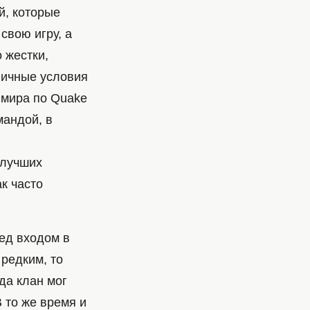
й, которые
свою игру, а
 жестки,
личные условия
 мира по Quake
мандой, в
 лучших
ак часто
ред входом в
редким, то
да клан мог
В то же время и