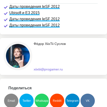
Даты проведения IeSF 2012
Ubisoft и E3 2015
Даты проведения IeSF 2012
Даты проведения IeSF 2012
Фёдор XiixTii Суслов
xiixtii@progamer.ru
Поделиться
Email
Twitter
Whatsapp
Reddit
Telegram
VK