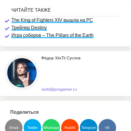
The King of Fighters XIV вышла на PC
Трейлер Destiny
Игра соборов – The Pillars of the Earth
Фёдор XiixTii Суслов
xiixtii@progamer.ru
Поделиться
Email
Twitter
Whatsapp
Reddit
Telegram
VK