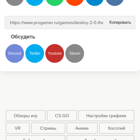
Копировать
Обсудить
Discord
Twitter
Youtube
Steam
Обзоры игр
CS:GO
Настройки графики
VR
Стримы
Аниме
Косплей