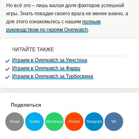
Но всё это – лишь малая доля факторов успешной
игры. Знать повадки своего врага не менее важно, а
для этого ознакомьтесь с нашим
полным
руководством по героям Overwatch
.
Играем в Overwatch за Уинстона
Играем в Overwatch за Фарру
Играем в Overwatch за Турбосвина
Поделиться
Email
Twitter
Whatsapp
Reddit
Telegram
VK