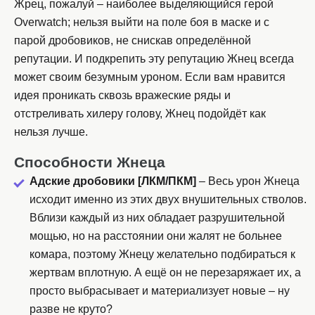
Жрец, пожалуй – наиболее выделяющийся герой
Overwatch; нельзя выйти на поле боя в маске и с
парой дробовиков, не снискав определённой
репутации. И подкрепить эту репутацию Жнец всегда
может своим безумным уроном. Если вам нравится
идея проникать сквозь вражеские ряды и
отстреливать хилеру голову, Жнец подойдёт как
нельзя лучше.
Способности Жнеца
Адские дробовики [ЛКМ/ПКМ]
– Весь урон Жнеца
исходит именно из этих двух внушительных стволов.
Вблизи каждый из них обладает разрушительной
мощью, но на расстоянии они жалят не больнее
комара, поэтому Жнецу желательно подбираться к
жертвам вплотную. А ещё он не перезаряжает их, а
просто выбрасывает и материализует новые – ну
разве не круто?