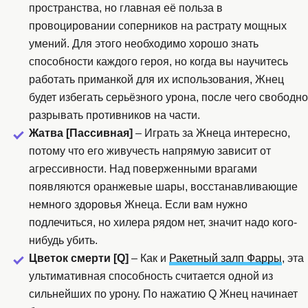
пространства, но главная её польза в
провоцировании соперников на растрату мощных
умений. Для этого необходимо хорошо знать
способности каждого героя, но когда вы научитесь
работать приманкой для их использования, Жнец
будет избегать серьёзного урона, после чего свободно
разрывать противников на части.
Жатва [Пассивная]
– Играть за Жнеца интересно,
потому что его живучесть напрямую зависит от
агрессивности. Над поверженными врагами
появляются оранжевые шары, восстанавливающие
немного здоровья Жнеца. Если вам нужно
подлечиться, но хилера рядом нет, значит надо кого-
нибудь убить.
Цветок смерти [Q]
– Как и
Ракетный залп Фарры
, эта
ультимативная способность считается одной из
сильнейших по урону. По нажатию Q Жнец начинает