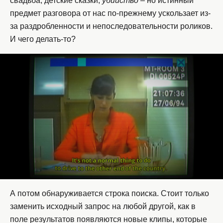
свадьба, детские сказки,
убийство
– но истинный
предмет разговора от нас по-прежнему ускользает из-
за раздробленности и непоследовательности роликов.
И чего делать-то?
А потом обнаруживается строка поиска. Стоит только
заменить исходный запрос на любой другой, как в
поле результатов появляются новые клипы, которые