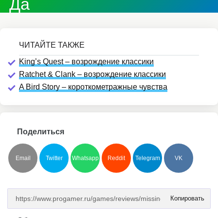
Да
King’s Quest – возрождение классики
Ratchet & Clank – возрождение классики
A Bird Story – короткометражные чувства
Поделиться
Email
Twitter
Whatsapp
Reddit
Telegram
VK
Копировать