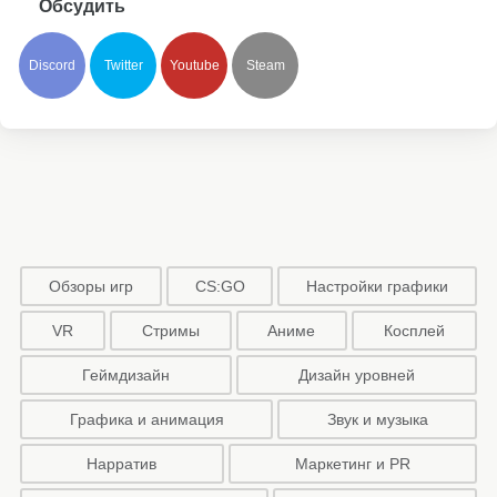
Обсудить
Discord
Twitter
Youtube
Steam
Обзоры игр
CS:GO
Настройки графики
VR
Стримы
Аниме
Косплей
Геймдизайн
Дизайн уровней
Графика и анимация
Звук и музыка
Нарратив
Маркетинг и PR