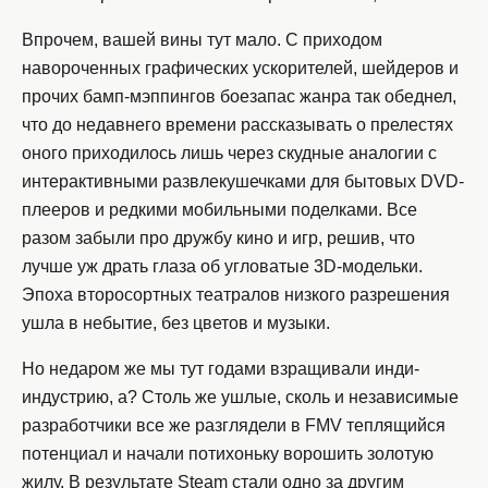
Впрочем, вашей вины тут мало. С приходом
навороченных графических ускорителей, шейдеров и
прочих бамп-мэппингов боезапас жанра так обеднел,
что до недавнего времени рассказывать о прелестях
оного приходилось лишь через скудные аналогии с
интерактивными развлекушечками для бытовых DVD-
плееров и редкими мобильными поделками. Все
разом забыли про дружбу кино и игр, решив, что
лучше уж драть глаза об угловатые 3D-модельки.
Эпоха второсортных театралов низкого разрешения
ушла в небытие, без цветов и музыки.
Но недаром же мы тут годами взращивали инди-
индустрию, а? Столь же ушлые, сколь и независимые
разработчики все же разглядели в FMV теплящийся
потенциал и начали потихоньку ворошить золотую
жилу. В результате Steam стали одно за другим