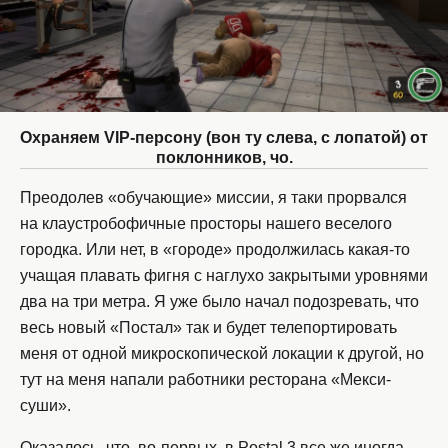
Охраняем VIP-персону (вон ту слева, с лопатой) от
поклонников, чо.
Преодолев «обучающие» миссии, я таки прорвался
на клаустробофичные просторы нашего веселого
городка. Или нет, в «городе» продолжилась какая-то
учащая плавать фигня с наглухо закрытыми уровнями
два на три метра. Я уже было начал подозревать, что
весь новый «Постал» так и будет телепортировать
меня от одной микроскопической локации к другой, но
тут на меня напали работники ресторана «Мекси-
суши».
Оказалось, что, во-первых, в Postal 3 все же иногда