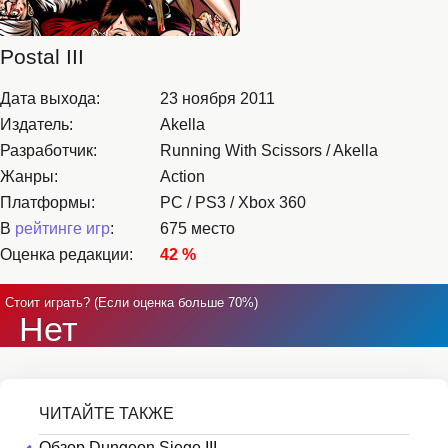
Postal III
Дата выхода:
23 ноября 2011
Издатель:
Akella
Разработчик:
Running With Scissors / Akella
Жанры:
Action
Платформы:
PC / PS3 / Xbox 360
В
рейтинге игр
:
675 место
Оценка редакции:
42 %
Стоит играть? (Если оценка больше 70%)
Нет
Обзор Dungeon Siege III