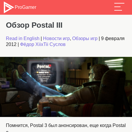
ProGamer
Обзор Postal III
Read in English
|
Новости игр
,
Обзоры игр
|
9 февраля
2012
|
Фёдор XiixTii Суслов
Помнится, Postal 3 был анонсирован, еще когда Postal