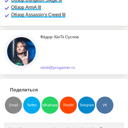
Обзор ArmA III
Обзор Assassin's Creed III
Фёдор XiixTii Суслов
xiixtii@progamer.ru
Поделиться
Email
Twitter
Whatsapp
Reddit
Telegram
VK