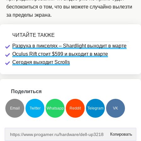
беспокоиться о том, что вы можете случайно вылезти
за пределы экрана.
Разруха в пикселях – Shardlight выходит в марте
Oculus Rift стоит $599 и выходит в марте
Сегодня выходит Scrolls
Поделиться
Email
Twitter
Whatsapp
Reddit
Telegram
VK
Копировать