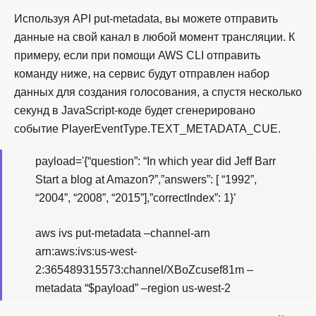
Используя API put-metadata, вы можете отправить
данные на свой канал в любой момент трансляции. К
примеру, если при помощи AWS CLI отправить
команду ниже, на сервис будут отправлен набор
данных для создания голосования, а спустя несколько
секунд в JavaScript-коде будет сгенерировано
событие PlayerEventType.TEXT_METADATA_CUE.
payload='{“question”: “In which year did Jeff Barr
Start a blog at Amazon?”,”answers”: [ “1992”,
“2004”, “2008”, “2015”],”correctIndex”: 1}’
aws ivs put-metadata –channel-arn
arn:aws:ivs:us-west-
2:365489315573:channel/XBoZcusef81m –
metadata “$payload” –region us-west-2