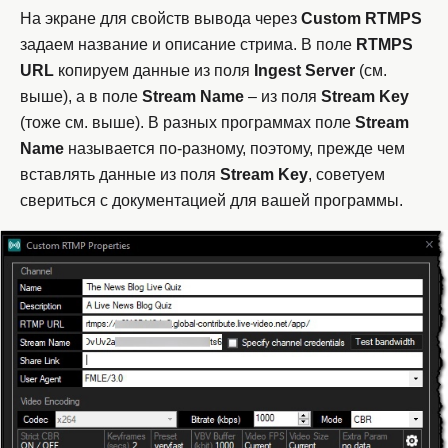
На экране для свойств вывода через
Custom
RTMPS
задаем название и описание стрима. В поле
RTMPS
URL
копируем данные из поля
Ingest
Server
(см.
выше), а в поле
Stream
Name
– из поля
Stream
Key
(тоже см. выше). В разных программах поле
Stream
Name
называется по-разному, поэтому, прежде чем
вставлять данные из поля
Stream
Key
, советуем
свериться с документацией для вашей программы.