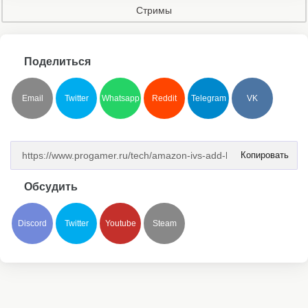
Стримы
Поделиться
Email
Twitter
Whatsapp
Reddit
Telegram
VK
Копировать
Обсудить
Discord
Twitter
Youtube
Steam