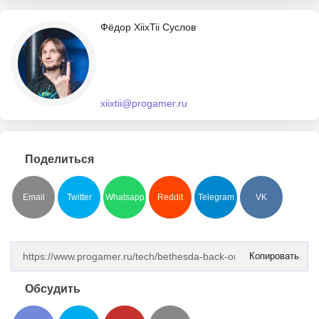
Фёдор XiixTii Суслов
xiixtii@progamer.ru
Поделиться
Email
Twitter
Whatsapp
Reddit
Telegram
VK
Копировать
Обсудить