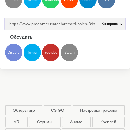
Копировать
Обсудить
Discord
Twitter
Youtube
Steam
Обзоры игр
CS:GO
Настройки графики
VR
Стримы
Аниме
Косплей