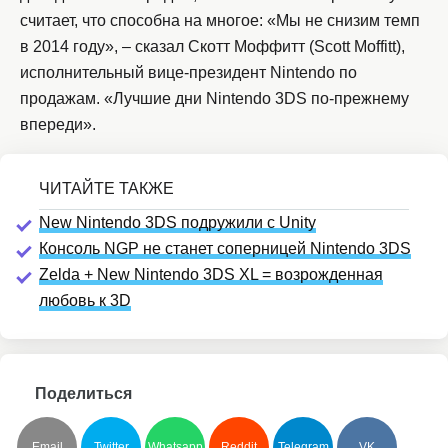
считает, что способна на многое: «Мы не снизим темп
в 2014 году», – сказал Скотт Моффитт (Scott Moffitt),
исполнительный вице-президент Nintendo по
продажам. «Лучшие дни Nintendo 3DS по-прежнему
впереди».
New Nintendo 3DS подружили с Unity
Консоль NGP не станет соперницей Nintendo 3DS
Zelda + New Nintendo 3DS XL = возрожденная
любовь к 3D
Поделиться
Email
Twitter
Whatsapp
Reddit
Telegram
VK