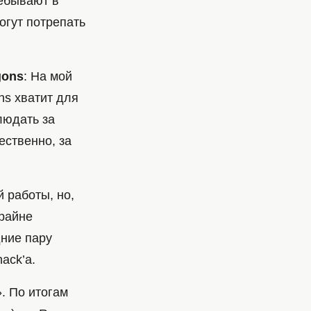
ребывают в
огут потрепать
gons
: На мой
ns хватит для
людать за
ественно, за
й работы, но,
крайне
дние пару
ack’а.
. По итогам