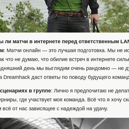
ы ли матчи в интернете перед ответственным LA
ем
: Матчи онлайн — это лучшая подготовка. Мы не и
так что не думаю, что обилие встреч в интернете силь
годняшний день мы выглядим очень рандомно — не д
а Dreamhack даст ответы по поводу будущего коман
сценариях в группе
: Лично я предпочитаю не делат
урниры, где участвует моя команда. Всё что я хочу ска
м всё от нас зависящее с надеждой на удачу.