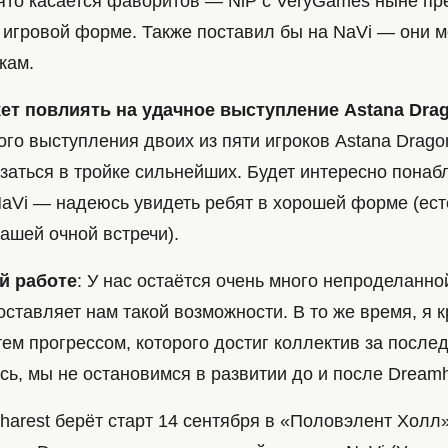
Что касается фаворитов — NiP с VeryGames ныне п
 игровой форме. Также поставил бы на NaVi — они м
кам.
жет повлиять на удачное выступление Astana Dra
ого выступления двоих из пяти игроков Astana Drago
азаться в тройке сильнейших. Будет интересно понаб
NaVi — надеюсь увидеть ребят в хорошей форме (ест
ашей очной встречи).
й работе
: У нас остаётся очень много непроделанно
оставляет нам такой возможности. В то же время, я 
ем прогрессом, которого достиг коллектив за после
ь, мы не остановимся в развитии до и после Dreamh
arest берёт старт 14 сентября в «Половэлент Холл»