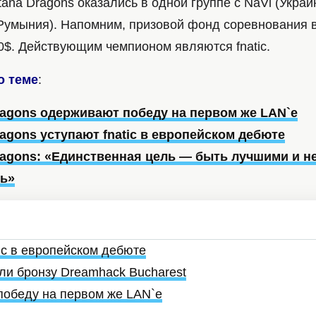
ana Dragons оказались в одной группе с NaVi (Укра
Румыния). Напомним, призовой фонд соревнования в
0$. Действующим чемпионом являются fnatic.
о теме
:
ragons одерживают победу на первом же LAN`е
ragons уступают fnatic в европейском дебюте
ragons: «Единственная цель — быть лучшими и н
ь»
tic в европейском дебюте
ли бронзу Dreamhack Bucharest
победу на первом же LAN`е