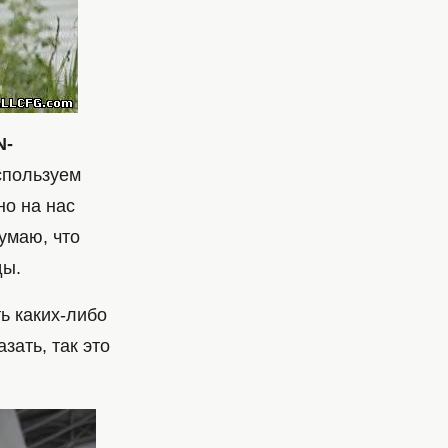
N-
спользуем
но на нас
умаю, что
ды.
ь каких-либо
зать, так это