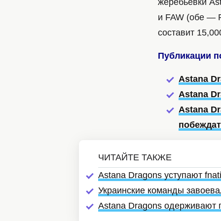
жеребьёвки Ast
и FAW (обе — 
составит 15,00
Публикации п
Astana D
Astana D
Astana D
побеждат
Astana Dragons уступают fna
Украинские команды завоева
Astana Dragons одерживают 