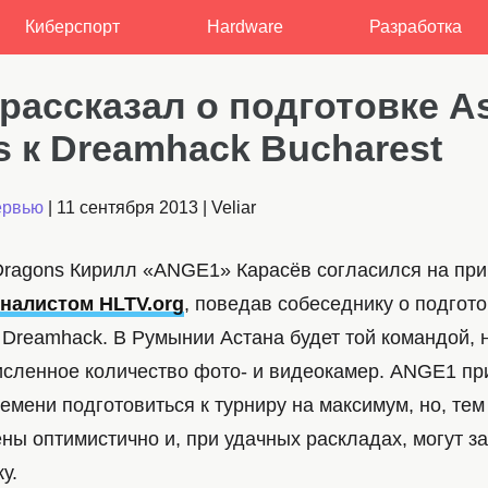
Киберспорт
Hardware
Разработка
рассказал о подготовке A
s к Dreamhack Bucharest
ервью
|
11 сентября 2013
|
Veliar
Dragons Кирилл «ANGE1» Карасёв согласился на пр
налистом HLTV.org
, поведав собеседнику о подгото
 Dreamhack. В Румынии Астана будет той командой, 
исленное количество фото- и видеокамер. ANGE1 при
емени подготовиться к турниру на максимум, но, тем
ны оптимистично и, при удачных раскладах, могут з
у.