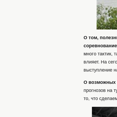
О том, полезн
соревновани
много тактик, 
влияет. На се
выступление н
О возможных 
прогнозов на т
то, что сделае