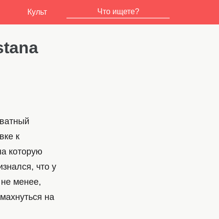
Культ
stana
иватный
вке к
на которую
знался, что у
 не менее,
амахнуться на