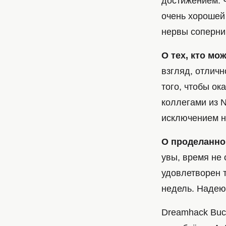
достижением. 
очень хорошей
нервы соперни
О тех, кто мо
взгляд, отличн
того, чтобы ок
коллегами из 
исключением н
О проделанно
увы, время не 
удовлетворен т
недель. Надеюс
Dreamhack Buch