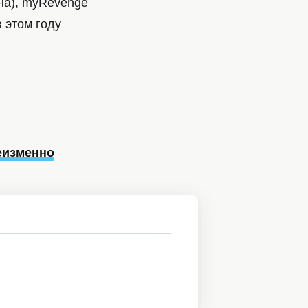
ина), myRevenge
 этом году
еизменно