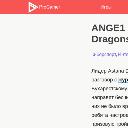
ProGamer
Игры
ANGE1 
Dragon
Киберспорт
,
Инт
Лидер Astana 
разговор с
жур
Бухарестскому
направят бесч
них не было вр
ребята настрое
призовую тройк