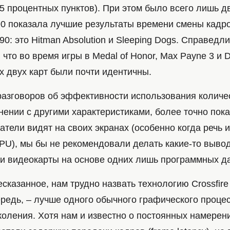
5 процентных пунктов). При этом было всего лишь дв
0 показала лучшие результаты времени смены кадро
0: это Hitman Absolution и Sleeping Dogs. Справедл
, что во время игры в Medal of Honor, Max Payne 3 и 
х двух карт были почти идентичны.
разговоров об эффективности использования количе
внении с другими характеристиками, более точно по
ватели видят на своих экранах (особенно когда речь и
PU), мы бы не рекомендовали делать какие-то выво
и видеокарты на основе одних лишь программных да
казанное, нам трудно назвать технологию Crossfire 
ередь, – лучше одного обычного графического проце
коления. Хотя нам и известно о постоянных намере