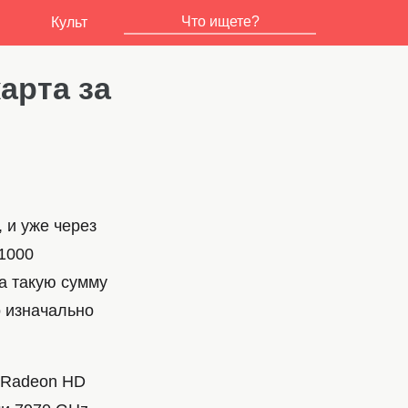
Культ
арта за
 и уже через
 1000
за такую сумму
о изначально
и Radeon HD