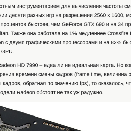
ртным инструментарием для вычисления частоты см
ии десяти разных игр на разрешении 2560 х 1600, м
 процентов быстрее, чем GeForce GTX 690 и на 34 п
tan. Также она работала на 1% медленнее Crossfire
ion с двумя графическими процессорами и на 82% бы
м GPU.
Radeon HD 7990 – едва ли не идеальная карта. Но ко
рения времени смены кадров (frame time, величина 
 кадров, обратная по значению fps), то оказалось, ч
одели Radeon обстоят не так уж радужно.