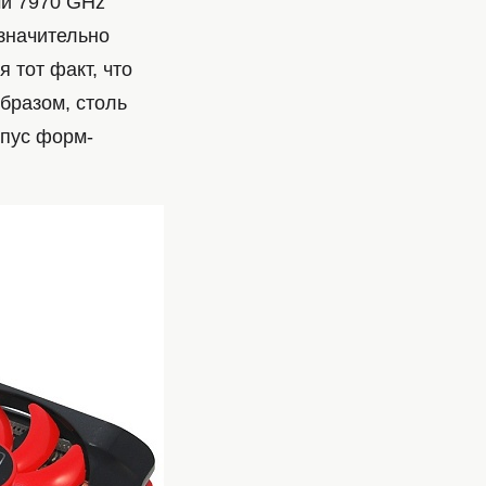
ми 7970 GHz
 значительно
 тот факт, что
образом, столь
рпус форм-