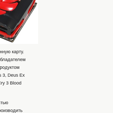
нную карту.
 обладателем
продуктом
s 3, Deus Ex
Cry 3 Blood
стью
роизводить