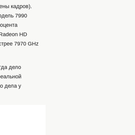
ены кадров).
одель 7990
роцента
 Radeon HD
стрее 7970 GHz
гда дело
реальной
то дела у