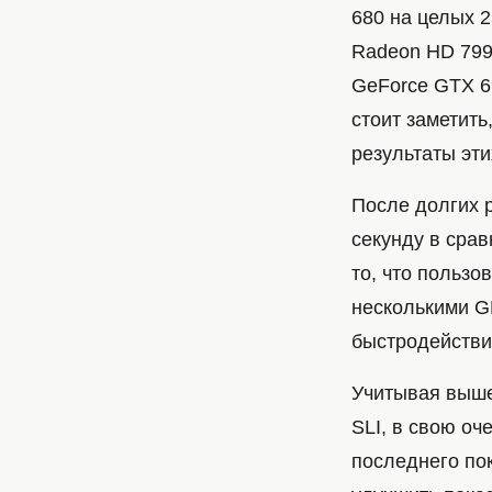
680 на целых 2
Radeon HD 799
GeForce GTX 69
стоит заметить
результаты эти
После долгих 
секунду в сра
то, что пользо
несколькими G
быстродействи
Учитывая вышес
SLI, в свою оч
последнего по