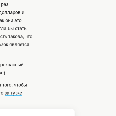
 раз
 долларов и
к они это
гла бы стать
ть такова, что
зок является
Прекрасный
же)
 того, чтобы
то
за ту же