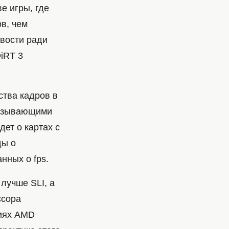
е игры, где
в, чем
ивости ради
DiRT 3
ства кадров в
казывающими
дет о картах с
ды о
нных о fps.
лучше SLI, а
ссора
ниях AMD