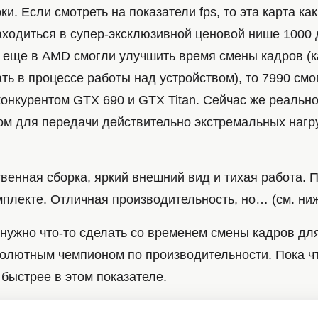
ки. Если смотреть на показатели fps, то эта карта как
аходиться в супер-эксклюзивной ценовой нише 1000
 еще в AMD смогли улучшить время смены кадров (ка
ь в процессе работы над устройством), то 7990 смо
нкурентом GTX 690 и GTX Titan. Сейчас же реальнос
м для передачи действительно экстремальных нагру
венная сборка, яркий внешний вид и тихая работа. 
мплекте. Отличная производительность, но… (см. ни
ужно что-то сделать со временем смены кадров для
солютным чемпионом по производительности. Пока ч
быстрее в этом показателе.