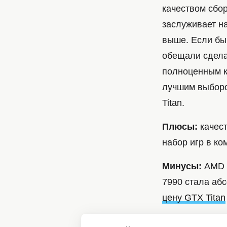
качеством сбор
заслуживает н
выше. Если бы
обещали сделат
полноценным ко
лучшим выборо
Titan.
Плюсы:
качест
набор игр в ко
Минусы:
AMD н
7990 стала аб
цену GTX Titan