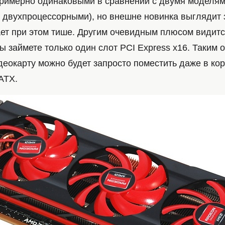
примерно одинаковыми в сравнении с двумя моделя
 и двухпроцессорными), но внешне новинка выглядит
ает при этом тише. Другим очевидным плюсом видится
ы займете только один слот PCI Express x16. Таким 
деокарту можно будет запросто поместить даже в ко
ATX.