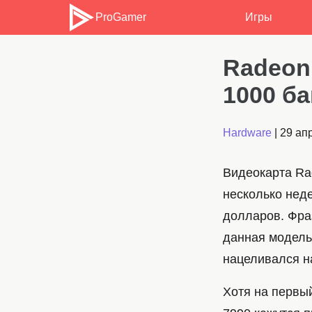
ProGamer
Игры
Radeon
1000 б
Hardware
|
29 ап
Видеокарта Ra
несколько неде
долларов. Фраз
данная модель 
нацеливался на
Хотя на первы