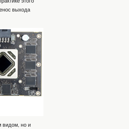
практике этого
ренос выхода
 видом, но и