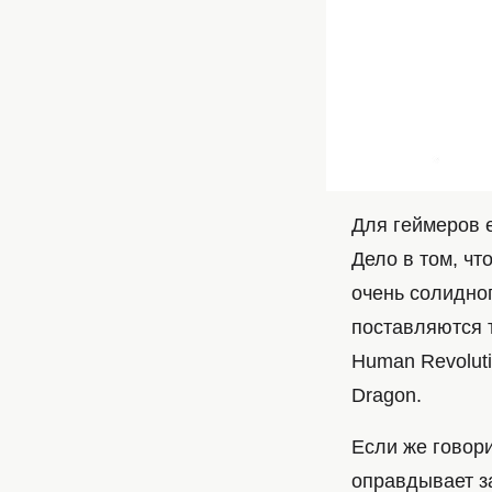
Для геймеров 
Дело в том, чт
очень солидног
поставляются та
Human Revolutio
Dragon.
Если же говор
оправдывает з