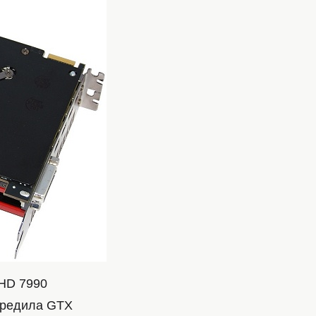
 HD 7990
передила GTX