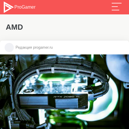
ProGamer
AMD
Редакция progamer.ru