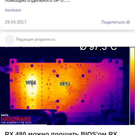
помощью отдельного GPU….
Hardware
29.04.2017
Поделиться @
Редакция progamer.ru
RX 480 можно прошить BIOS’ом RX