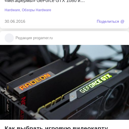
«мегафермы» GeForce GTX 1080 и…
Hardware
,
Обзоры Hardware
30.06.2016
Поделиться @
Редакция progamer.ru
Как выбрать игровую видеокарту