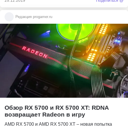
25.12.2019
Поделиться @
Редакция progamer.ru
Обзор RX 5700 и RX 5700 XT: RDNA
возвращает Radeon в игру
AMD RX 5700 и AMD RX 5700 XT – новая попытка