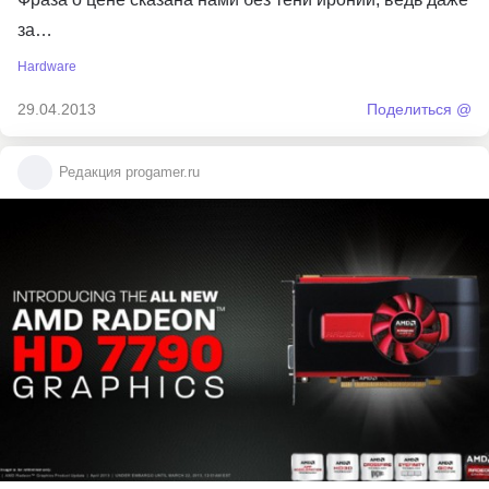
за…
Hardware
29.04.2013
Поделиться @
Редакция progamer.ru