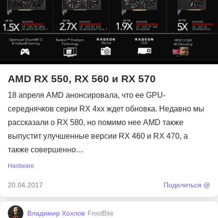
AMD RX 550, RX 560 и RX 570
18 апреля AMD анонсировала, что ее GPU-
середнячков серии RX 4xx ждет обновка. Недавно мы
рассказали о RX 580, но помимо нее AMD также
выпустит улучшенные версии RX 460 и RX 470, а
также совершенно…
Hardware
20.04.2017
Поделиться @
Владимир Хохлов
FrostBite